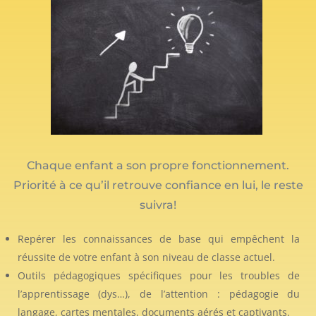
Chaque enfant a son propre fonctionnement.
Priorité à ce qu’il retrouve confiance en lui,
le reste
suivra!
Repérer les connaissances de base qui empêchent la
réussite de votre enfant à son niveau de classe actuel.
Outils pédagogiques spécifiques pour les troubles de
l’apprentissage (dys…), de l’attention : pédagogie du
langage, cartes mentales, documents aérés et captivants.