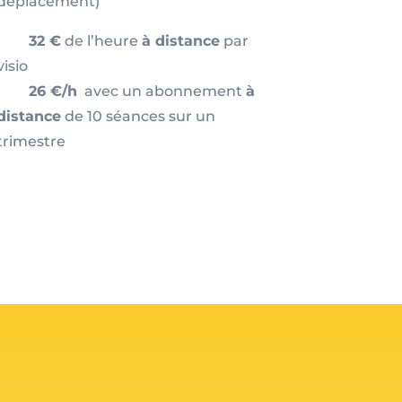
déplacement)
32 €
de l’heure
à distance
par
visio
26 €/h
avec un abonnement
à
distance
de 10 séances sur un
trimestre