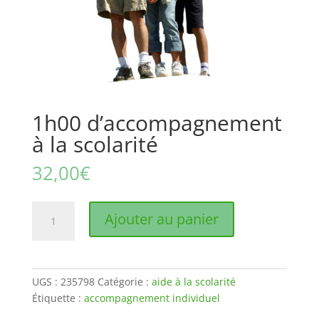
1h00 d’accompagnement
à la scolarité
32,00
€
quantité
Ajouter au panier
de
1h00
d'accompagnement
à
UGS :
235798
Catégorie :
aide à la scolarité
la
Étiquette :
accompagnement individuel
scolarité